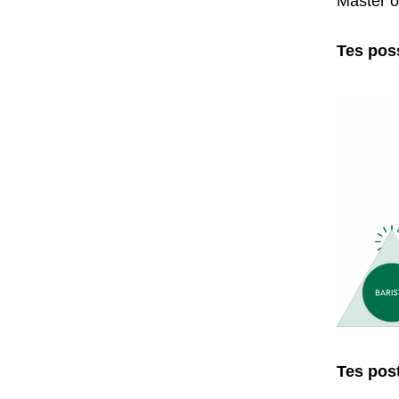
Master 
Tes poss
Tes post