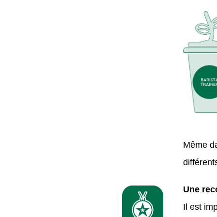
Même dan
différen
Une rec
Il est i