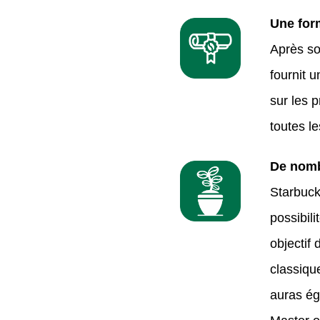
Une for
Après so
fournit 
sur les p
toutes l
De nomb
Starbuck
possibil
objectif
classiqu
auras ég