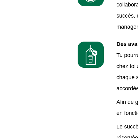
collabor
succès, 
manager 
Des avan
Tu pourr
chez toi
chaque se
accordée
Afin de 
en fonct
Le succè
réservée